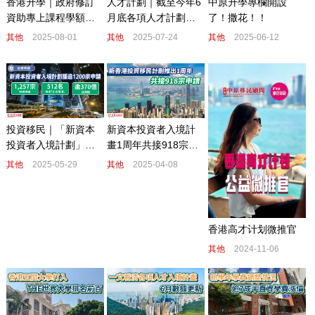
實用資訊
香港升學｜政府修訂
人才計劃｜截至今年6
中原升學專欄開設
資助專上課程學額申
月底各項人才計劃共
了！撒花！！
請資格 受養人須居港
接逾19萬宗申請 近14
其他
2025-08-01
其他
2025-07-24
其他
2025-06-12
聯絡我們
滿兩年
萬宗獲批
免費評估
|
新資本投資者入境計
投資移民｜「新資本
繁
简
畫1周年共接918宗申
投資者入境計劃」獲
香港(852) 8300 0530 / (852) 8300 0368
中國 4001 209 166
請
逾1200宗申請 料為港
其他
2025-04-08
其他
2025-05-29
中原地產
中原工商舖
中原海外物業
中原新加坡
吸資逾370億
免責聲明：本網站所提供資料僅供參考，一切以當地政府最新公佈為準。若因錯漏而引致任何
不便或損失，中原集團及其附屬公司概不負責。
© 2026 中原移民顧問(香港)有限公司 Centaline Immigration Consultants (HK) Limited 版權
所有 |
私隱政策聲明
香港高才计划微推官
其他
2024-11-06