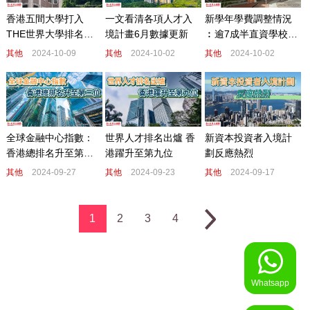
香港五間大學打入
一文看清各項人才入
新學年學費調整情況
THE世界大學排名前
境計畫6月數據更新
︰逾7成半直資學校學
百
費漲價
其他
2024-10-09
其他
2024-10-02
其他
2024-10-02
全球金融中心指數：
世界人才排名出爐 香
新資本投資者入境計
香港總排名升至第三
港躍升至第九位
劃反應熱烈
位
其他
2024-09-27
其他
2024-09-23
其他
2024-09-17
1
2
3
4
Whatsapp