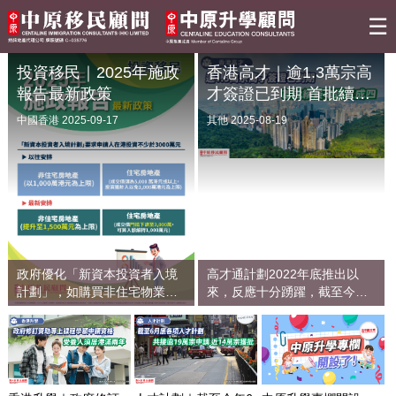
☰
投資移民｜2025年施政
香港高才｜逾1.3萬宗高
關於我們
報告最新政策
才簽證已到期 首批續簽
率達五成四
中國香港
2025-09-17
其他
2025-08-19
移民資訊
熱門活動
最新情報
政府優化「新資本投資者入境
高才通計劃2022年底推出以
移民情報
計劃」，如購買非住宅物業，
來，反應十分踴躍，截至今年7
可算入額由1,000萬元提升至
月底，共收到近14萬宗申請，
1,500萬元，而住宅成交價門檻
當中約11萬宗獲批，超過9萬
升學情報
則降至3000萬元。
名高才抵港。