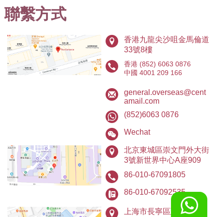
免費評估
聯繫方式
感興趣的地區：
|
繁
简
香港九龍尖沙咀金馬倫道
香港(852) 8300 0530 / (852) 8300 0368
中國 4001 209 166
33號8樓
英國
加拿大
韓國
馬來西
保加利
西班牙
土耳其
中原地產
中原工商舖
中原海外物業
中原新加坡
亞
亞
香港
(852) 6063 0876
中國
4001 209 166
免責聲明：本網站所提供資料僅供參考，一切以當地政府最新公佈為準。若因錯漏而引致任何
不便或損失，中原集團及其附屬公司概不負責。
general.overseas@cent
© 2026 中原移民顧問(香港)有限公司 Centaline Immigration Consultants (HK) Limited 版權
新西蘭
美國
塞浦路
希臘
日本
泰國
中國香
所有 |
私隱政策聲明
amail.com
斯
港
(852)6063 0876
Wechat
其他
北京東城區崇文門外大街
3號新世界中心A座909
立即約見中原移民顧問：
86-010-67091805
請選擇日期：
86-010-67092535
星期四
星期五
星期六
星期日
星期一
星期二
上海市長寧區廷安西路