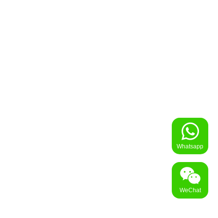
實用資訊
聯絡我們
免費評估
|
繁
简
香港(852) 8300 0530 / (852) 8300 0368
中國 4001 209 166
中原地產
中原工商舖
中原海外物業
中原新加坡
免責聲明：本網站所提供資料僅供參考，一切以當地政府最新公佈為準。若因錯漏而引致任何
不便或損失，中原集團及其附屬公司概不負責。
Whatsapp
© 2026 中原移民顧問(香港)有限公司 Centaline Immigration Consultants (HK) Limited 版權
所有 |
私隱政策聲明
WeChat