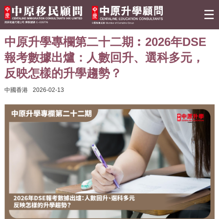
☰
中原升學專欄第二十二期︰2026年DSE
關於我們
報考數據出爐：人數回升、選科多元，
反映怎樣的升學趨勢？
移民資訊
中國香港
2026-02-13
熱門活動
最新情報
實用資訊
聯絡我們