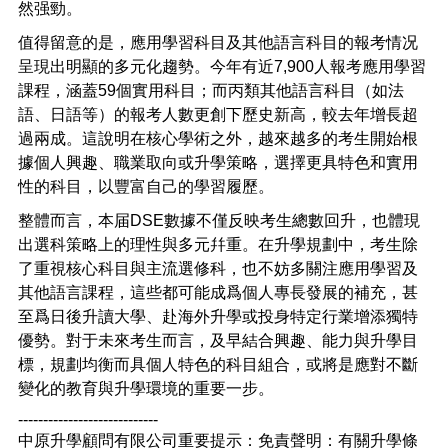
然强勁。
值得留意的是，應用學習科目及其他語言科目的報考情况
呈現出明顯的多元化趨勢。今年有近
7,900
人報考應用學習
課程，涵蓋
59
個實用科目；而丙類其他語言科目（如法
語、日語等）的報考人數更創下歷史新高，較去年增長超
過兩成。這說明在核心學術之外，越來越多的考生開始根
據個人興趣、職業取向或升學策略，選擇更具特色和實用
性的科目，以豐富自己的學習履歷。
整體而言，本届
DSE
數據不僅反映考生總數回升，也體現
出選科策略上的理性與多元幷重。在升學規劃中，考生除
了重視核心科目與主流選修科，也不妨多關注應用學習及
其他語言課程，這些都可能成爲個人專長發展的補充，甚
至爲日後升讀大學、赴海外升學或投身特定行業增添獨特
優勢。對于未來考生而言，及早結合興趣、能力與升學目
標，規劃均衡而具個人特色的科目組合，或將是應對不斷
變化的教育與升學環境的重要一步。
----------------------------
中原升學顧問有限公司重要提示：免責聲明：有關升學條