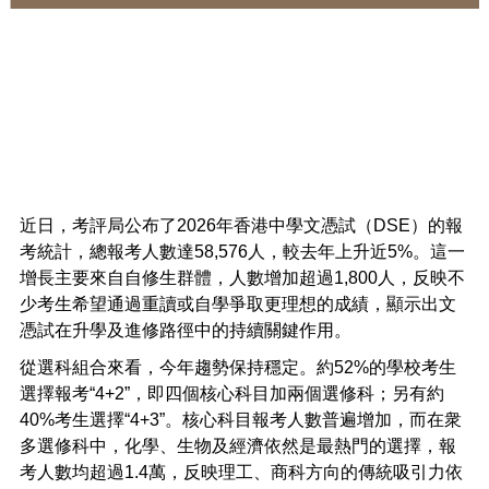
免費評估
|
繁
简
香港(852) 8300 0530 / (852) 8300 0368
中國 4001 209 166
中原地產
中原工商舖
中原海外物業
中原新加坡
免責聲明：本網站所提供資料僅供參考，一切以當地政府最新公佈為準。若因錯漏而引致任何
不便或損失，中原集團及其附屬公司概不負責。
© 2026 中原移民顧問(香港)有限公司 Centaline Immigration Consultants (HK) Limited 版權
所有 |
私隱政策聲明
近日，考評局公布了
2026
年香港中學文憑試（
DSE
）的報
考統計，總報考人數達
58,576
人，較去年上升近
5%
。這一
增長主要來自自修生群體，人數增加超過
1,800
人，反映不
少考生希望通過重讀或自學爭取更理想的成績，顯示出文
憑試在升學及進修路徑中的持續關鍵作用。
從選科組合來看，今年趨勢保持穩定。約
52%
的學校考生
選擇報考“
4+2”
，即四個核心科目加兩個選修科；另有約
40%
考生選擇“
4+3”
。核心科目報考人數普遍增加，而在衆
多選修科中，化學、生物及經濟依然是最熱門的選擇，報
考人數均超過
1.4
萬，反映理工、商科方向的傳統吸引力依