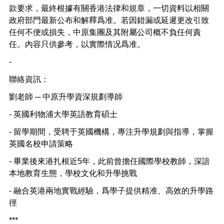
款要求，最終根據有關香港法律和規章，一切資料以相關
政府部門最新公布和解釋爲准。若因錯漏或延遲更改引致
任何不便或損失，中原集團及其附屬公司概不負任何責
任。內容只供參考，以實際情况爲准。
-
聯絡資訊：
劉老師 ─ 中原升學資深規劃導師
-
英國利物浦大學英語教育碩士
-
留學期間，受聘于英國機構，專注升學規劃與指導，掌握
英國名校申請策略
-
畢業後來港扎根近
5
年，此前曾擔任國際學校教師，深諳
本地教育生態，學校文化和升學挑戰
-
融合英港兩地實戰經驗，爲學子提供精准、高效的升學路
徑
***