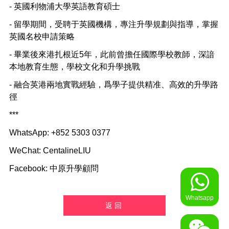
-
英國利物浦大學英語教育碩士
-
留學期間，受聘于英國機構，專注升學規劃與指導，掌握
英國名校申請策略
-
畢業後來港扎根近
5
年，此前曾擔任國際學校教師，深諳
本地教育生態，學校文化和升學挑戰
-
融合英港兩地實戰經驗，爲學子提供精准、高效的升學路
徑
***
WhatsApp: +852 5303 0377
WeChat: CentalineLIU
Facebook:
中原升學顧問
Whatsapp
返回