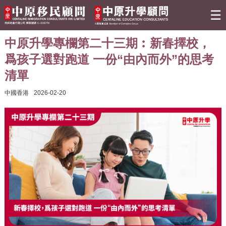
☰
中原升學專欄第二十三期︰新春擇校，
關於我們
爲孩子選對跑道 一份“由內而外”的思考
清單
移民資訊
中國香港
2026-02-20
熱門活動
最新情報
實用資訊
聯絡我們