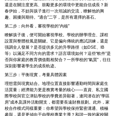
還是在關注度更高、鼓勵更多的環境中更能自信成長？新
春伊始，不妨與孩子進行一次坦誠的交流，瞭解他的興
趣、困擾與期待。“適合”二字，是所有選擇的基石。
第二步：向外看，審視學校的“內核”
瞭解孩子後，便可開始審視學校。學校的辦學理念、課程
設置與整體校風是關鍵。它是偏向傳統的應試訓練，還是
强調全人發展？是否提供多元的升學路徑（如
DSE
、
IB
等）以滿足不同方向的需求？語言環境如何？這些“軟件”是
否與你家庭的教育價值觀相契合？一所學校的“氣質”，往往
深刻影響著學生的成長軌迹。
第三步：平衡現實，考量具體因素
理想需與現實結合。地理位置直接影響通勤時間與家庭生
活質量；經濟能力更是務實考量的核心——直資、私立國
際學校與官立津貼學校的學費差异顯著，連同潜在的“學區
房”成本及課外活動開支，都需要長遠財務規劃。此外，家
校合作模式同樣重要：你希望與學校保持緊密溝通、積極
參與，還是更傾向于由學校專業主導？和諧一致的家校關