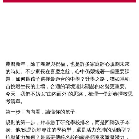
免費評估
|
繁
简
香港(852) 8300 0530 / (852) 8300 0368
中國 4001 209 166
中原地產
中原工商舖
中原海外物業
中原新加坡
免責聲明：本網站所提供資料僅供參考，一切以當地政府最新公佈為準。若因錯漏而引致任何
不便或損失，中原集團及其附屬公司概不負責。
© 2026 中原移民顧問(香港)有限公司 Centaline Immigration Consultants (HK) Limited 版權
所有 |
私隱政策聲明
農曆新年，除了團聚與祝福，也是許多家庭靜心規劃未來
的時刻。不少家長在喜慶之餘，心中仍縈繞著一個重要課
題：如何爲孩子選擇最適合的中學？升學之路，猶如爲幼
苗挑選生長的土壤，合適的環境遠比顯赫的名聲更重要。
今天，我們不妨以“由內而外”的思路，梳理一份新春擇校思
考清單。
第一步：向內看，讀懂你的孩子
規劃的第一步，幷非急于研究學校排名，而是回歸孩子本
身。他
/
她是沉靜專注的學術型，還是活力充沛的活動型？
抗壓能力如何？是需要傳統名校的嚴格節奏來激發潜力，