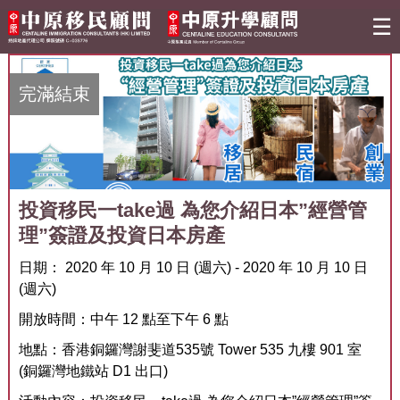
☰
關於我們
完滿結束
移民資訊
熱門活動
投資移民一take過 為您介紹日本”經營管
理”簽證及投資日本房產
移民活動
日期： 2020 年 10 月 10 日 (週六) - 2020 年 10 月 10 日
(週六)
升學活動
開放時間：中午 12 點至下午 6 點
最新情報
地點：香港銅鑼灣謝斐道535號 Tower 535 九樓 901 室
(銅鑼灣地鐵站 D1 出口)