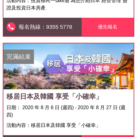
實用資訊
活動內容：投資移民一take過 為您介紹日本”經營管理”簽
證及投資日本房產
聯絡我們
9355 5778
報名熱線：
優先報名
免費評估
完滿結束
|
繁
简
香港(852) 8300 0530 / (852) 8300 0368
中國 4001 209 166
中原地產
中原工商舖
中原海外物業
中原新加坡
免責聲明：本網站所提供資料僅供參考，一切以當地政府最新公佈為準。若因錯漏而引致任何
不便或損失，中原集團及其附屬公司概不負責。
© 2026 中原移民顧問(香港)有限公司 Centaline Immigration Consultants (HK) Limited 版權
移居日本及韓國 享受「小確幸」
所有 |
私隱政策聲明
日期： 2020 年 8 月 6 日 (週四) - 2020 年 8 月 27 日 (週
四)
活動內容：移居日本及韓國 享受「小確幸」