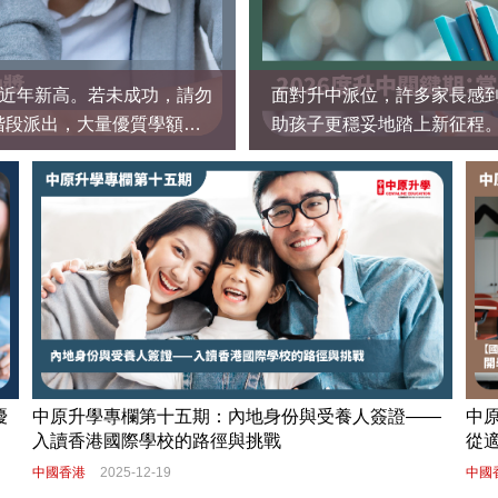
創近年新高。若未成功，請勿
面對升中派位，許多家長感
階段派出，大量優質學額靜
助孩子更穩妥地踏上新征程
原工商舖
中原海外物
任何不便或損失，中原集團及其附屬公司概不負責。
d 版權所有 |
私隱政策聲明
優
中原升學專欄第十五期：內地身份與受養人簽證——
中
入讀香港國際學校的路徑與挑戰
從
中國香港
2025-12-19
中國