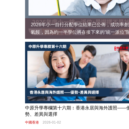
聯絡我們
2026年小一自行分配學位結果已公佈，成功率
氣餒，因為約一半學位將在接下來的“統一派位”
候分派。
免費評估
香港(852) 8300 0530 / (852) 8300 0368
中原地產
中
免責聲明：本網站所提供資料僅供參考，一切以當地政府最新公佈為準。若因錯漏而引致
© 2026 中原移民顧問(香港)有限公司 Centaline Immigration Consultants (HK) Limite
中原升學專欄第十六期︰香港永居與海外護照——
勢、差異與選擇
中國香港
2026-01-02