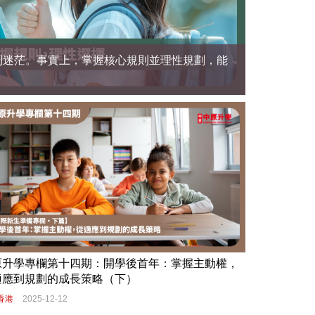
到迷茫。事實上，掌握核心規則並理性規劃，能
。
|
繁
简
中國 4001 209 166
業
中原新加坡
原升學專欄第十四期：開學後首年：掌握主動權，
適應到規劃的成長策略（下）
香港
2025-12-12